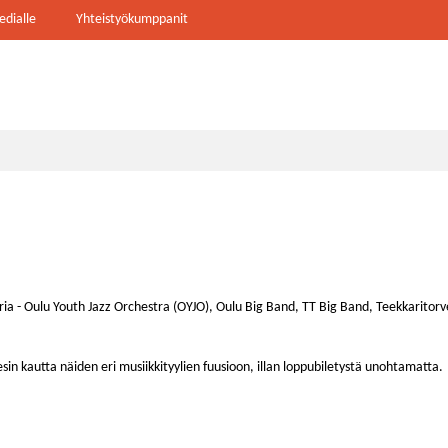
dialle
Yhteistyökumppanit
ria - Oulu Youth Jazz Orchestra (OYJO), Oulu Big Band, TT Big Band, Teekkaritorve
uesin kautta näiden eri musiikkityylien fuusioon, illan loppubiletystä unohtamatta.