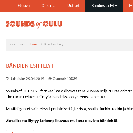
Etusivu
Ohjelma
Uutiset
Bändiesittelyt
Me
Olet tässä:
Etusivu
Bändiesittelyt
BÄNDIEN ESITTELYT
Julkaistu: 28.04.2019
Osumat: 10839
Sounds of Oulu 2025 festivaalissa esiintyvät tänä vuonna neljä suurta orkeste
The Luxus Deluxe. Esiintyjiä bändeissä on yhteensä lähes 100!
Musiikkigenret vaihtelevat perinteisestä jazzista, soulin, funkin, rockin ja bl
Alavalikosta löytyy tarkempi kuvaus mukana olevista bändeistä.