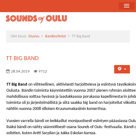
Etusivu
Ohjelma
Olet tässä:
Etusivu
Bändiesittelyt
TT Big Band
Uutiset
Bändiesittelyt
TT BIG BAND
Medialle
28.04.2019
9712
Yhteistyökumppanit
TT Big Band
on viihteellinen, aktiivisesti harjoitteleva ja esiintyvä täysikok
Oulusta. Bändin toiminta käynnistettiin vuonna 2007 pienen ryhmän aloitteest
mahdollisuus soittaa hyvässä ja laadukkaassa porukassa kapellimestarin joh
toiminta oli jo järjestelmällistä ja siitä saakka big band on harjoitellut viiko
nähtiin vuonna 2008 silloisen Kruunumakasiinin konsertissa.
Vuosien varrella bändi on keikkaillut monipuolisesti esiintyen pääasiassa Oulun
lisäksi bändi on nähty säännöllisesti osana Sounds of Oulu -festivaalia. Bändi
solistien, kuten Antti Sarpilan ja Jukka Eskolan kanssa.