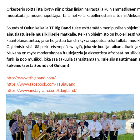
Orkesterin soittajista löytyy niin pitkän linjan harrastajia kuin ammatikseen m
muusikoita ja musiikinopettajia. Tällä hetkellä kapellimestarina toimii Aleks
Sounds of Oulun keikalla
TT Big Band
tulee esittämään monipuolisen ohjelmi
ainutlaatuiselle musiikilliselle matkalle
. Keikan ohjelmisto on huolellisesti 
kuuntelunautintoa, ja se heijastaa bändin kykyä sopeutua sekä tulkita musiikki
Ohjelmisto sisältää perinteisempää swingiä, joka vie kuulijat aikamatkalle j
Mukana on myös modernimpaa fuusiojazzia ja eksoottista afrobeat-musiikki
funk- ja pop-musiikki, joka saa takuulla tanssittamaan.
Tule siis nauttimaan a
kokemuksesta Sounds of Ouluun!
http://www.ttbigband.com/
https://www.facebook.com/TTBigBand
https://www.instagram.com/ttbigband/